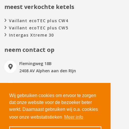
meest verkochte ketels
Vaillant ecoTEC plus CW4
Vaillant ecoTEC plus CW5
Intergas Xtreme 30
neem contact op
Flemingweg 18B
2408 AV Alphen aan den RIjn
0172 477150
verkoop@totaalwarmte.nl
Wij gebruiken cookies om ervoor te zorgen
dat onze website voor de bezoeker beter
Maandag t/m vrijdag
werkt. Daarnaast gebruiken wij o.a. cookies
09:00 - 17:00
voor onze webstatistieken
Meer info