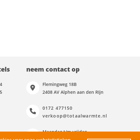
els
neem contact op
4
Flemingweg 18B
5
2408 AV Alphen aan den RIjn
0172 477150
verkoop@totaalwarmte.nl
Maandag t/m vrijdag
09:00 - 17:00