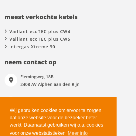
meest verkochte ketels
Vaillant ecoTEC plus CW4
Vaillant ecoTEC plus CW5
Intergas Xtreme 30
neem contact op
Flemingweg 18B
2408 AV Alphen aan den RIjn
0172 477150
verkoop@totaalwarmte.nl
Wij gebruiken cookies om ervoor te zorgen
dat onze website voor de bezoeker beter
Maandag t/m vrijdag
werkt. Daarnaast gebruiken wij o.a. cookies
09:00 - 17:00
voor onze webstatistieken
Meer info