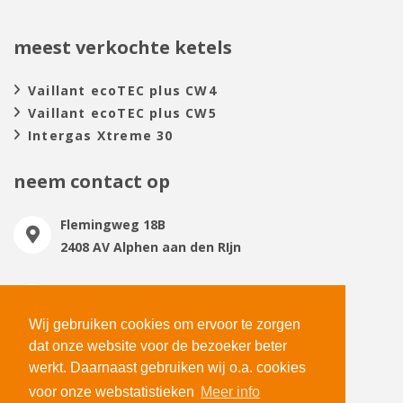
meest verkochte ketels
Vaillant ecoTEC plus CW4
Vaillant ecoTEC plus CW5
Intergas Xtreme 30
neem contact op
Flemingweg 18B
2408 AV Alphen aan den RIjn
0172 477150
verkoop@totaalwarmte.nl
Wij gebruiken cookies om ervoor te zorgen
dat onze website voor de bezoeker beter
Maandag t/m vrijdag
werkt. Daarnaast gebruiken wij o.a. cookies
09:00 - 17:00
voor onze webstatistieken
Meer info