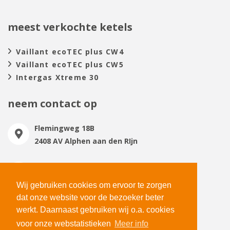
meest verkochte ketels
Vaillant ecoTEC plus CW4
Vaillant ecoTEC plus CW5
Intergas Xtreme 30
neem contact op
Flemingweg 18B
2408 AV Alphen aan den RIjn
0172 477150
verkoop@totaalwarmte.nl
Wij gebruiken cookies om ervoor te zorgen
dat onze website voor de bezoeker beter
Maandag t/m vrijdag
werkt. Daarnaast gebruiken wij o.a. cookies
09:00 - 17:00
voor onze webstatistieken
Meer info